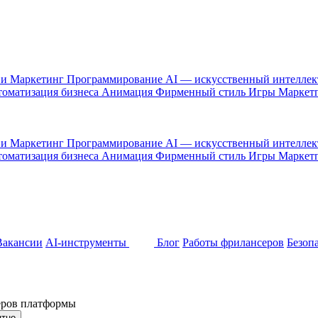
 и Маркетинг
Программирование
AI — искусственный интелле
оматизация бизнеса
Анимация
Фирменный стиль
Игры
Маркет
 и Маркетинг
Программирование
AI — искусственный интелле
оматизация бизнеса
Анимация
Фирменный стиль
Игры
Маркет
Вакансии
AI-инструменты
Блог
Работы фрилансеров
Безоп
неров платформы
ятно