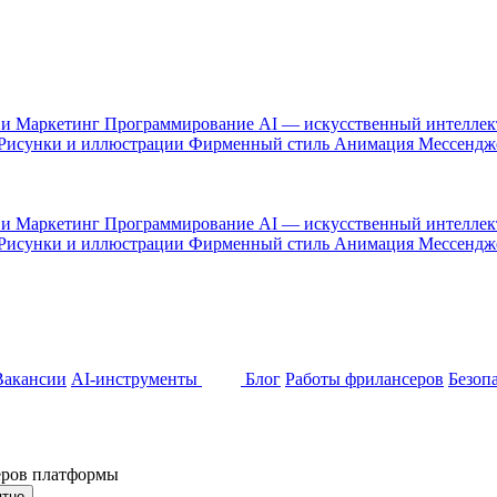
 и Маркетинг
Программирование
AI — искусственный интелле
Рисунки и иллюстрации
Фирменный стиль
Анимация
Мессенд
 и Маркетинг
Программирование
AI — искусственный интелле
Рисунки и иллюстрации
Фирменный стиль
Анимация
Мессенд
Вакансии
AI-инструменты
Блог
Работы фрилансеров
Безоп
неров платформы
ятно