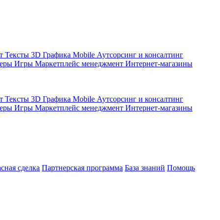
кт
Тексты
3D Графика
Mobile
Аутсорсинг и консалтинг
жеры
Игры
Маркетплейс менеджмент
Интернет-магазины
кт
Тексты
3D Графика
Mobile
Аутсорсинг и консалтинг
жеры
Игры
Маркетплейс менеджмент
Интернет-магазины
асная сделка
Партнерская программа
База знаний
Помощь