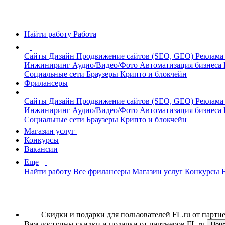
Найти работу
Работа
Сайты
Дизайн
Продвижение сайтов (SEO, GEO)
Реклама
Инжиниринг
Аудио/Видео/Фото
Автоматизация бизнеса
Социальные сети
Браузеры
Крипто и блокчейн
Фрилансеры
Сайты
Дизайн
Продвижение сайтов (SEO, GEO)
Реклама
Инжиниринг
Аудио/Видео/Фото
Автоматизация бизнеса
Социальные сети
Браузеры
Крипто и блокчейн
Магазин услуг
Конкурсы
Вакансии
Еще
Найти работу
Все фрилансеры
Магазин услуг
Конкурсы
Скидки и подарки для пользователей FL.ru от парт
Вам доступны скидки и подарки от партнеров FL.ru
Пон