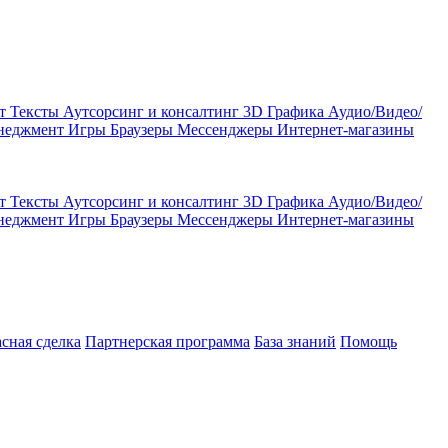
кт
Тексты
Аутсорсинг и консалтинг
3D Графика
Аудио/Видео/
енеджмент
Игры
Браузеры
Мессенджеры
Интернет-магазины
кт
Тексты
Аутсорсинг и консалтинг
3D Графика
Аудио/Видео/
енеджмент
Игры
Браузеры
Мессенджеры
Интернет-магазины
асная сделка
Партнерская программа
База знаний
Помощь