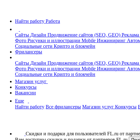
Найти работу
Работа
Сайты
Дизайн
Продвижение сайтов (SEO, GEO)
Реклама
Фото
Рисунки и иллюстрации
Mobile
Инжиниринг
Автом
Социальные сети
Крипто и блокчейн
Фрилансеры
Сайты
Дизайн
Продвижение сайтов (SEO, GEO)
Реклама
Фото
Рисунки и иллюстрации
Mobile
Инжиниринг
Автом
Социальные сети
Крипто и блокчейн
Магазин услуг
Конкурсы
Вакансии
Еще
Найти работу
Все фрилансеры
Магазин услуг
Конкурсы
Скидки и подарки для пользователей FL.ru от парт
Вам доступны скидки и подарки от партнеров FL.ru
Пон