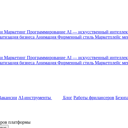
 и Маркетинг
Программирование
AI — искусственный интелле
атизация бизнеса
Анимация
Фирменный стиль
Маркетплейс м
 и Маркетинг
Программирование
AI — искусственный интелле
атизация бизнеса
Анимация
Фирменный стиль
Маркетплейс м
Вакансии
AI-инструменты
Блог
Работы фрилансеров
Безоп
неров платформы
ятно