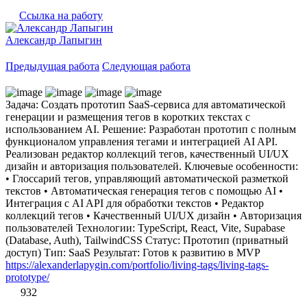
Ссылка на работу
Александр Лапыгин
Предыдущая работа
Следующая работа
Задача: Создать прототип SaaS-сервиса для автоматической
генерации и размещения тегов в коротких текстах с
использованием AI. Решение: Разработан прототип с полным
функционалом управления тегами и интеграцией AI API.
Реализован редактор коллекций тегов, качественный UI/UX
дизайн и авторизация пользователей. Ключевые особенности:
• Глоссарий тегов, управляющий автоматической разметкой
текстов • Автоматическая генерация тегов с помощью AI •
Интеграция с AI API для обработки текстов • Редактор
коллекций тегов • Качественный UI/UX дизайн • Авторизация
пользователей Технологии: TypeScript, React, Vite, Supabase
(Database, Auth), TailwindCSS Статус: Прототип (приватный
доступ) Тип: SaaS Результат: Готов к развитию в MVP
https://alexanderlapygin.com/portfolio/living-tags/living-tags-
prototype/
932