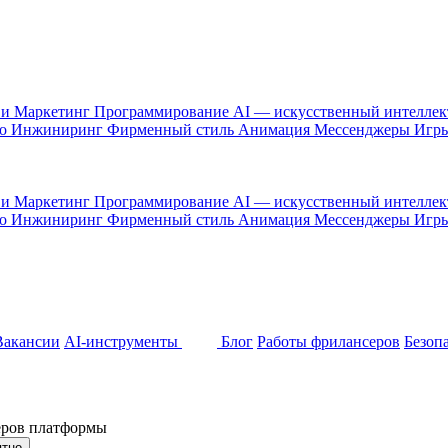
 и Маркетинг
Программирование
AI — искусственный интелле
то
Инжиниринг
Фирменный стиль
Анимация
Мессенджеры
Игр
 и Маркетинг
Программирование
AI — искусственный интелле
то
Инжиниринг
Фирменный стиль
Анимация
Мессенджеры
Игр
Вакансии
AI-инструменты
Блог
Работы фрилансеров
Безоп
неров платформы
ятно