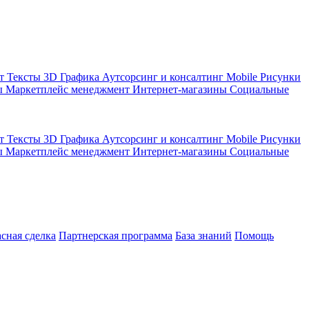
кт
Тексты
3D Графика
Аутсорсинг и консалтинг
Mobile
Рисунки
ы
Маркетплейс менеджмент
Интернет-магазины
Социальные
кт
Тексты
3D Графика
Аутсорсинг и консалтинг
Mobile
Рисунки
ы
Маркетплейс менеджмент
Интернет-магазины
Социальные
асная сделка
Партнерская программа
База знаний
Помощь