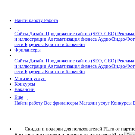
Найти работу
Работа
Сайты
Дизайн
Продвижение сайтов (SEO, GEO)
Реклама
и иллюстрации
Автоматизация бизнеса
Аудио/Видео/Фо
сети
Браузеры
Крипто и блокчейн
Фрилансеры
Сайты
Дизайн
Продвижение сайтов (SEO, GEO)
Реклама
и иллюстрации
Автоматизация бизнеса
Аудио/Видео/Фо
сети
Браузеры
Крипто и блокчейн
Магазин услуг
Конкурсы
Вакансии
Еще
Найти работу
Все фрилансеры
Магазин услуг
Конкурсы
Скидки и подарки для пользователей FL.ru от парт
Вам доступны скидки и подарки от партнеров FL.ru
Пон