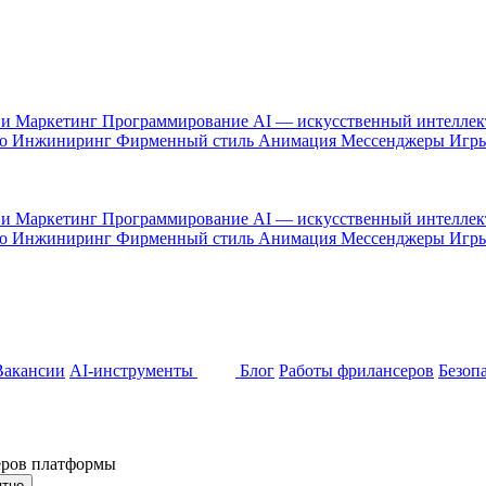
 и Маркетинг
Программирование
AI — искусственный интелле
то
Инжиниринг
Фирменный стиль
Анимация
Мессенджеры
Игр
 и Маркетинг
Программирование
AI — искусственный интелле
то
Инжиниринг
Фирменный стиль
Анимация
Мессенджеры
Игр
Вакансии
AI-инструменты
Блог
Работы фрилансеров
Безоп
неров платформы
ятно