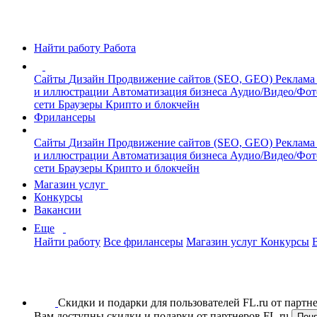
Найти работу
Работа
Сайты
Дизайн
Продвижение сайтов (SEO, GEO)
Реклама
и иллюстрации
Автоматизация бизнеса
Аудио/Видео/Фо
сети
Браузеры
Крипто и блокчейн
Фрилансеры
Сайты
Дизайн
Продвижение сайтов (SEO, GEO)
Реклама
и иллюстрации
Автоматизация бизнеса
Аудио/Видео/Фо
сети
Браузеры
Крипто и блокчейн
Магазин услуг
Конкурсы
Вакансии
Еще
Найти работу
Все фрилансеры
Магазин услуг
Конкурсы
Скидки и подарки для пользователей FL.ru от парт
Вам доступны скидки и подарки от партнеров FL.ru
Пон