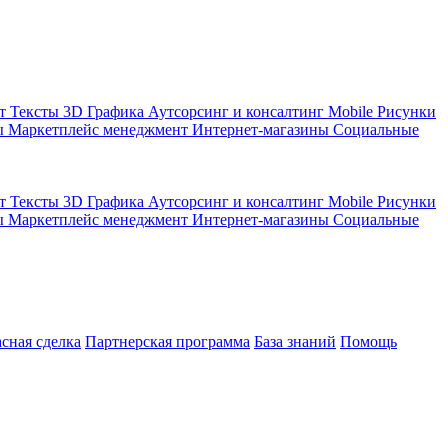
кт
Тексты
3D Графика
Аутсорсинг и консалтинг
Mobile
Рисунки
ы
Маркетплейс менеджмент
Интернет-магазины
Социальные
кт
Тексты
3D Графика
Аутсорсинг и консалтинг
Mobile
Рисунки
ы
Маркетплейс менеджмент
Интернет-магазины
Социальные
асная сделка
Партнерская программа
База знаний
Помощь