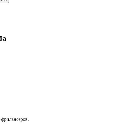
ба
 фрилансеров.