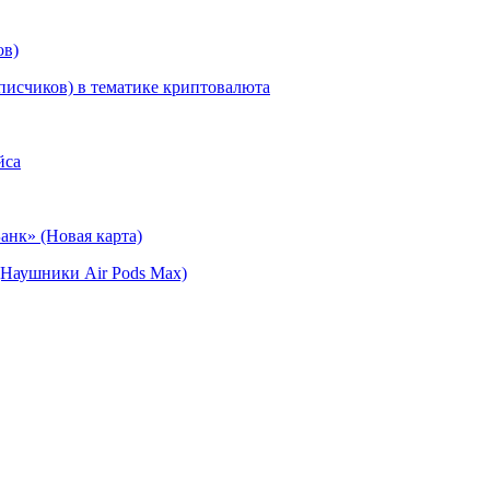
ов)
писчиков) в тематике криптовалюта
йса
анк» (Новая карта)
(Наушники Air Pods Max)