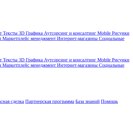
кт
Тексты
3D Графика
Аутсорсинг и консалтинг
Mobile
Рисунки
ы
Маркетплейс менеджмент
Интернет-магазины
Социальные
кт
Тексты
3D Графика
Аутсорсинг и консалтинг
Mobile
Рисунки
ы
Маркетплейс менеджмент
Интернет-магазины
Социальные
асная сделка
Партнерская программа
База знаний
Помощь