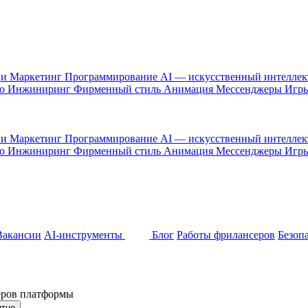
 и Маркетинг
Программирование
AI — искусственный интелле
то
Инжиниринг
Фирменный стиль
Анимация
Мессенджеры
Игр
 и Маркетинг
Программирование
AI — искусственный интелле
то
Инжиниринг
Фирменный стиль
Анимация
Мессенджеры
Игр
Вакансии
AI-инструменты
Блог
Работы фрилансеров
Безоп
неров платформы
ятно