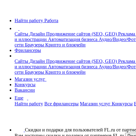
Найти работу
Работа
Сайты
Дизайн
Продвижение сайтов (SEO, GEO)
Реклама
и иллюстрации
Автоматизация бизнеса
Аудио/Видео/Фо
сети
Браузеры
Крипто и блокчейн
Фрилансеры
Сайты
Дизайн
Продвижение сайтов (SEO, GEO)
Реклама
и иллюстрации
Автоматизация бизнеса
Аудио/Видео/Фо
сети
Браузеры
Крипто и блокчейн
Магазин услуг
Конкурсы
Вакансии
Еще
Найти работу
Все фрилансеры
Магазин услуг
Конкурсы
Скидки и подарки для пользователей FL.ru от парт
Вам доступны скидки и подарки от партнеров FL.ru
Пон