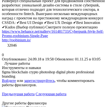
Развернул специальный проект для продвижения собственной
разработки: уникальной дизайн-системы в стиле cyberpunk,
которая отлично подходит для технологического сектора, в
особенности fintech. Выиграно несколько международных
наград с проектом на престижному международном конкурсе
CSSDA: ✔Best UI Design ✔Best UX Design ✔Best Innovation
✔Kudos (Выбор публики) Смотрите полную презентацию
https://www.behance.net/gallery/161481733/Cyberpunk-Style-Self-
Promo-roobinium-Single-Page
http://roobinium.io/
32046
0
Опубликовано: 24.09.18 в 19:58
Обновлено: 01.11.25 в 03:05
Лучшие работы
Инструменты и навыки
figma
blockchain
crypto
photoshop
digital photo professional
branding
Войдите
или
зарегистрируйтесь
, чтобы комментировать
работы фрилансеров.
Предыдущая работа
Следующая работа
Другие работы фрилансера