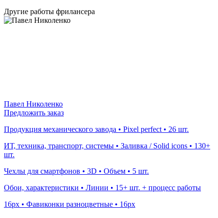
Другие работы фрилансера
Павел Николенко
Предложить заказ
Продукция механического завода • Pixel perfect • 26 шт.
ИТ, техника, транспорт, системы • Заливка / Solid icons • 130+
шт.
Чехлы для смартфонов • 3D • Объем • 5 шт.
Обои, характеристики • Линии • 15+ шт. + процесс работы
16рх • Фавиконки разноцветные • 16рх