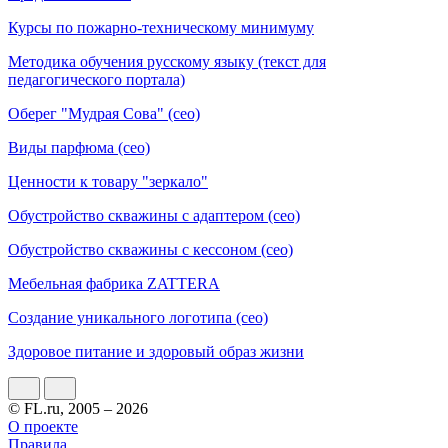
Курсы по пожарно-техническому минимуму
Методика обучения русскому языку (текст для
педагогического портала)
Оберег "Мудрая Сова" (сео)
Виды парфюма (сео)
Ценности к товару "зеркало"
Обустройство скважины с адаптером (сео)
Обустройство скважины с кессоном (сео)
Мебельная фабрика ZATTERA
Создание уникального логотипа (сео)
Здоровое питание и здоровый образ жизни
© FL.ru, 2005 – 2026
О проекте
Правила