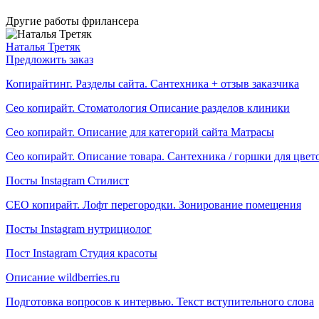
Другие работы фрилансера
Наталья Третяк
Предложить заказ
Копирайтинг. Разделы сайта. Сантехника + отзыв заказчика
Сео копирайт. Стоматология Описание разделов клиники
Сео копирайт. Описание для категорий сайта Матрасы
Сео копирайт. Описание товара. Сантехника / горшки для цвет
Посты Instagram Стилист
СЕО копирайт. Лофт перегородки. Зонирование помещения
Посты Instagram нутрициолог
Пост Instagram Студия красоты
Описание wildberries.ru
Подготовка вопросов к интервью. Текст вступительного слова