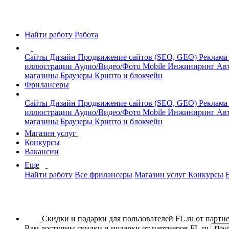
Найти работу
Работа
Сайты
Дизайн
Продвижение сайтов (SEO, GEO)
Реклама
иллюстрации
Аудио/Видео/Фото
Mobile
Инжиниринг
Авт
магазины
Браузеры
Крипто и блокчейн
Фрилансеры
Сайты
Дизайн
Продвижение сайтов (SEO, GEO)
Реклама
иллюстрации
Аудио/Видео/Фото
Mobile
Инжиниринг
Авт
магазины
Браузеры
Крипто и блокчейн
Магазин услуг
Конкурсы
Вакансии
Еще
Найти работу
Все фрилансеры
Магазин услуг
Конкурсы
Скидки и подарки для пользователей FL.ru от парт
Вам доступны скидки и подарки от партнеров FL.ru
Пон