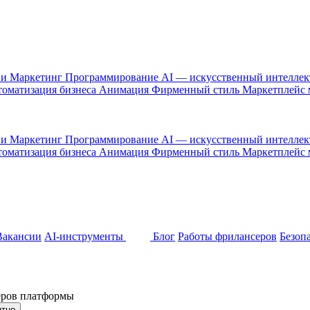
 и Маркетинг
Программирование
AI — искусственный интелле
оматизация бизнеса
Анимация
Фирменный стиль
Маркетплейс
 и Маркетинг
Программирование
AI — искусственный интелле
оматизация бизнеса
Анимация
Фирменный стиль
Маркетплейс
Вакансии
AI-инструменты
Блог
Работы фрилансеров
Безоп
неров платформы
ятно