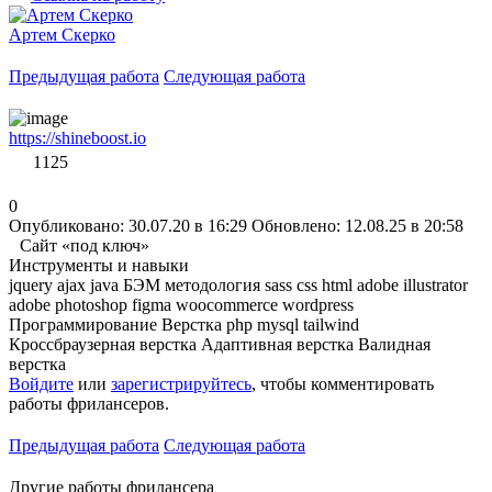
Артем Скерко
Предыдущая работа
Следующая работа
https://shineboost.io
1125
0
Опубликовано: 30.07.20 в 16:29
Обновлено: 12.08.25 в 20:58
Сайт «под ключ»
Инструменты и навыки
jquery
ajax
java
БЭМ методология
sass
css
html
adobe illustrator
adobe photoshop
figma
woocommerce
wordpress
Программирование
Верстка
php
mysql
tailwind
Кроссбраузерная верстка
Адаптивная верстка
Валидная
верстка
Войдите
или
зарегистрируйтесь
, чтобы комментировать
работы фрилансеров.
Предыдущая работа
Следующая работа
Другие работы фрилансера