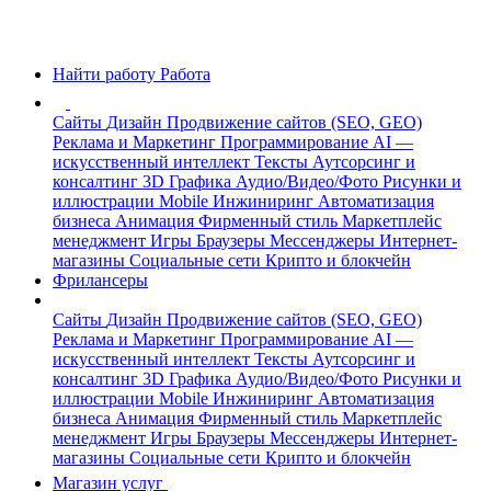
Найти работу
Работа
Сайты
Дизайн
Продвижение сайтов (SEO, GEO)
Реклама и Маркетинг
Программирование
AI —
искусственный интеллект
Тексты
Аутсорсинг и
консалтинг
3D Графика
Аудио/Видео/Фото
Рисунки и
иллюстрации
Mobile
Инжиниринг
Автоматизация
бизнеса
Анимация
Фирменный стиль
Маркетплейс
менеджмент
Игры
Браузеры
Мессенджеры
Интернет-
магазины
Социальные сети
Крипто и блокчейн
Фрилансеры
Сайты
Дизайн
Продвижение сайтов (SEO, GEO)
Реклама и Маркетинг
Программирование
AI —
искусственный интеллект
Тексты
Аутсорсинг и
консалтинг
3D Графика
Аудио/Видео/Фото
Рисунки и
иллюстрации
Mobile
Инжиниринг
Автоматизация
бизнеса
Анимация
Фирменный стиль
Маркетплейс
менеджмент
Игры
Браузеры
Мессенджеры
Интернет-
магазины
Социальные сети
Крипто и блокчейн
Магазин услуг