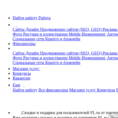
Найти работу
Работа
Сайты
Дизайн
Продвижение сайтов (SEO, GEO)
Реклама
Фото
Рисунки и иллюстрации
Mobile
Инжиниринг
Автом
Социальные сети
Крипто и блокчейн
Фрилансеры
Сайты
Дизайн
Продвижение сайтов (SEO, GEO)
Реклама
Фото
Рисунки и иллюстрации
Mobile
Инжиниринг
Автом
Социальные сети
Крипто и блокчейн
Магазин услуг
Конкурсы
Вакансии
Еще
Найти работу
Все фрилансеры
Магазин услуг
Конкурсы
Скидки и подарки для пользователей FL.ru от парт
Вам доступны скидки и подарки от партнеров FL.ru
Пон