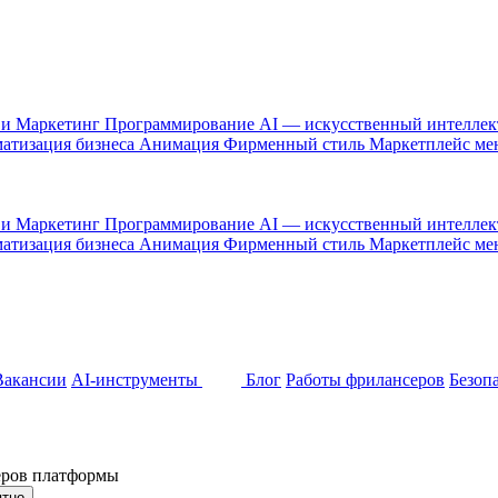
 и Маркетинг
Программирование
AI — искусственный интелле
атизация бизнеса
Анимация
Фирменный стиль
Маркетплейс м
 и Маркетинг
Программирование
AI — искусственный интелле
атизация бизнеса
Анимация
Фирменный стиль
Маркетплейс м
Вакансии
AI-инструменты
Блог
Работы фрилансеров
Безоп
неров платформы
ятно