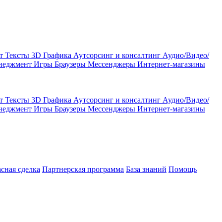
кт
Тексты
3D Графика
Аутсорсинг и консалтинг
Аудио/Видео/
енеджмент
Игры
Браузеры
Мессенджеры
Интернет-магазины
кт
Тексты
3D Графика
Аутсорсинг и консалтинг
Аудио/Видео/
енеджмент
Игры
Браузеры
Мессенджеры
Интернет-магазины
асная сделка
Партнерская программа
База знаний
Помощь