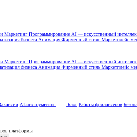
 и Маркетинг
Программирование
AI — искусственный интелле
атизация бизнеса
Анимация
Фирменный стиль
Маркетплейс м
 и Маркетинг
Программирование
AI — искусственный интелле
атизация бизнеса
Анимация
Фирменный стиль
Маркетплейс м
Вакансии
AI-инструменты
Блог
Работы фрилансеров
Безоп
неров платформы
ятно