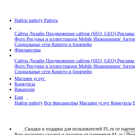
Найти работу
Работа
Сайты
Дизайн
Продвижение сайтов (SEO, GEO)
Реклама
Фото
Рисунки и иллюстрации
Mobile
Инжиниринг
Автом
Социальные сети
Крипто и блокчейн
Фрилансеры
Сайты
Дизайн
Продвижение сайтов (SEO, GEO)
Реклама
Фото
Рисунки и иллюстрации
Mobile
Инжиниринг
Автом
Социальные сети
Крипто и блокчейн
Магазин услуг
Конкурсы
Вакансии
Еще
Найти работу
Все фрилансеры
Магазин услуг
Конкурсы
Скидки и подарки для пользователей FL.ru от парт
Вам доступны скидки и подарки от партнеров FL.ru
Пон