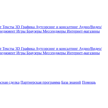
кт
Тексты
3D Графика
Аутсорсинг и консалтинг
Аудио/Видео/
енеджмент
Игры
Браузеры
Мессенджеры
Интернет-магазины
кт
Тексты
3D Графика
Аутсорсинг и консалтинг
Аудио/Видео/
енеджмент
Игры
Браузеры
Мессенджеры
Интернет-магазины
асная сделка
Партнерская программа
База знаний
Помощь