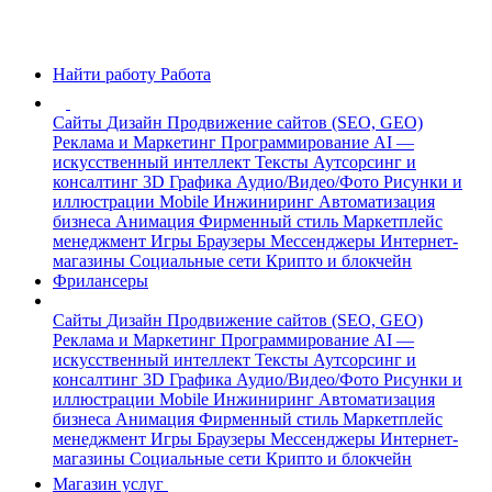
Найти работу
Работа
Сайты
Дизайн
Продвижение сайтов (SEO, GEO)
Реклама и Маркетинг
Программирование
AI —
искусственный интеллект
Тексты
Аутсорсинг и
консалтинг
3D Графика
Аудио/Видео/Фото
Рисунки и
иллюстрации
Mobile
Инжиниринг
Автоматизация
бизнеса
Анимация
Фирменный стиль
Маркетплейс
менеджмент
Игры
Браузеры
Мессенджеры
Интернет-
магазины
Социальные сети
Крипто и блокчейн
Фрилансеры
Сайты
Дизайн
Продвижение сайтов (SEO, GEO)
Реклама и Маркетинг
Программирование
AI —
искусственный интеллект
Тексты
Аутсорсинг и
консалтинг
3D Графика
Аудио/Видео/Фото
Рисунки и
иллюстрации
Mobile
Инжиниринг
Автоматизация
бизнеса
Анимация
Фирменный стиль
Маркетплейс
менеджмент
Игры
Браузеры
Мессенджеры
Интернет-
магазины
Социальные сети
Крипто и блокчейн
Магазин услуг