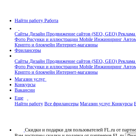
Найти работу
Работа
Сайты
Дизайн
Продвижение сайтов (SEO, GEO)
Реклама
Фото
Рисунки и иллюстрации
Mobile
Инжиниринг
Автом
Крипто и блокчейн
Интернет-магазины
Фрилансеры
Сайты
Дизайн
Продвижение сайтов (SEO, GEO)
Реклама
Фото
Рисунки и иллюстрации
Mobile
Инжиниринг
Автом
Крипто и блокчейн
Интернет-магазины
Магазин услуг
Конкурсы
Вакансии
Еще
Найти работу
Все фрилансеры
Магазин услуг
Конкурсы
Скидки и подарки для пользователей FL.ru от парт
Вам доступны скидки и подарки от партнеров FL.ru
Пон