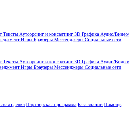
кт
Тексты
Аутсорсинг и консалтинг
3D Графика
Аудио/Видео/
енеджмент
Игры
Браузеры
Мессенджеры
Социальные сети
кт
Тексты
Аутсорсинг и консалтинг
3D Графика
Аудио/Видео/
енеджмент
Игры
Браузеры
Мессенджеры
Социальные сети
асная сделка
Партнерская программа
База знаний
Помощь