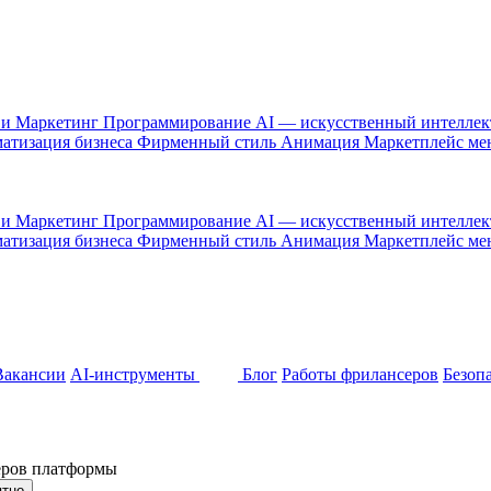
 и Маркетинг
Программирование
AI — искусственный интелле
атизация бизнеса
Фирменный стиль
Анимация
Маркетплейс м
 и Маркетинг
Программирование
AI — искусственный интелле
атизация бизнеса
Фирменный стиль
Анимация
Маркетплейс м
Вакансии
AI-инструменты
Блог
Работы фрилансеров
Безоп
неров платформы
ятно