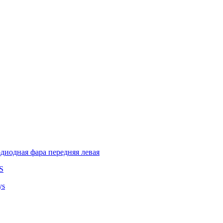
диодная фара передняя левая
S
ys