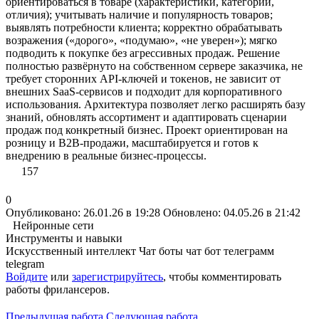
ориентироваться в товаре (характеристики, категории,
отличия); учитывать наличие и популярность товаров;
выявлять потребности клиента; корректно обрабатывать
возражения («дорого», «подумаю», «не уверен»); мягко
подводить к покупке без агрессивных продаж. Решение
полностью развёрнуто на собственном сервере заказчика, не
требует сторонних API-ключей и токенов, не зависит от
внешних SaaS-сервисов и подходит для корпоративного
использования. Архитектура позволяет легко расширять базу
знаний, обновлять ассортимент и адаптировать сценарии
продаж под конкретный бизнес. Проект ориентирован на
розницу и B2B-продажи, масштабируется и готов к
внедрению в реальные бизнес-процессы.
157
0
Опубликовано: 26.01.26 в 19:28
Обновлено: 04.05.26 в 21:42
Нейронные сети
Инструменты и навыки
Искусственный интеллект
Чат боты
чат бот
телеграмм
telegram
Войдите
или
зарегистрируйтесь
, чтобы комментировать
работы фрилансеров.
Предыдущая работа
Следующая работа