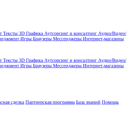
кт
Тексты
3D Графика
Аутсорсинг и консалтинг
Аудио/Видео/
енеджмент
Игры
Браузеры
Мессенджеры
Интернет-магазины
кт
Тексты
3D Графика
Аутсорсинг и консалтинг
Аудио/Видео/
енеджмент
Игры
Браузеры
Мессенджеры
Интернет-магазины
асная сделка
Партнерская программа
База знаний
Помощь