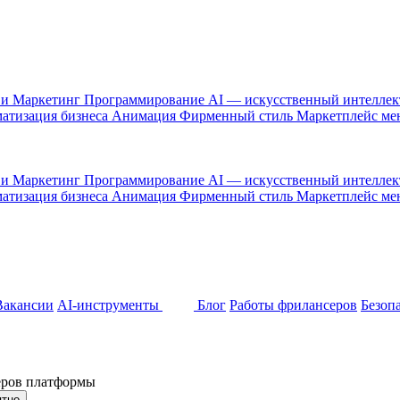
 и Маркетинг
Программирование
AI — искусственный интелле
атизация бизнеса
Анимация
Фирменный стиль
Маркетплейс м
 и Маркетинг
Программирование
AI — искусственный интелле
атизация бизнеса
Анимация
Фирменный стиль
Маркетплейс м
Вакансии
AI-инструменты
Блог
Работы фрилансеров
Безоп
неров платформы
ятно