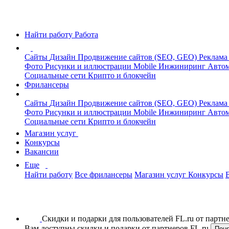
Найти работу
Работа
Сайты
Дизайн
Продвижение сайтов (SEO, GEO)
Реклама
Фото
Рисунки и иллюстрации
Mobile
Инжиниринг
Автом
Социальные сети
Крипто и блокчейн
Фрилансеры
Сайты
Дизайн
Продвижение сайтов (SEO, GEO)
Реклама
Фото
Рисунки и иллюстрации
Mobile
Инжиниринг
Автом
Социальные сети
Крипто и блокчейн
Магазин услуг
Конкурсы
Вакансии
Еще
Найти работу
Все фрилансеры
Магазин услуг
Конкурсы
Скидки и подарки для пользователей FL.ru от парт
Вам доступны скидки и подарки от партнеров FL.ru
Пон