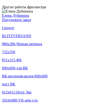
Другие работы фрилансера
Елена Дубинина
Предложить заказ
Upower
BLITZVERSAND
980х280-Черная пятница
732х350
851x315-ФБ
600х600-для ВК
ВК-весенняя-акция 600х600
пост ВК
612x612-Цетр Эко
1024x680-VK-arm-v.ru