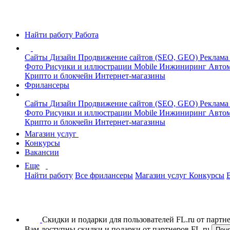
Найти работу
Работа
Сайты
Дизайн
Продвижение сайтов (SEO, GEO)
Реклама
Фото
Рисунки и иллюстрации
Mobile
Инжиниринг
Автом
Крипто и блокчейн
Интернет-магазины
Фрилансеры
Сайты
Дизайн
Продвижение сайтов (SEO, GEO)
Реклама
Фото
Рисунки и иллюстрации
Mobile
Инжиниринг
Автом
Крипто и блокчейн
Интернет-магазины
Магазин услуг
Конкурсы
Вакансии
Еще
Найти работу
Все фрилансеры
Магазин услуг
Конкурсы
Скидки и подарки для пользователей FL.ru от парт
Вам доступны скидки и подарки от партнеров FL.ru
Пон