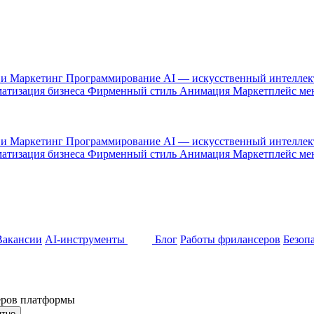
 и Маркетинг
Программирование
AI — искусственный интелле
атизация бизнеса
Фирменный стиль
Анимация
Маркетплейс м
 и Маркетинг
Программирование
AI — искусственный интелле
атизация бизнеса
Фирменный стиль
Анимация
Маркетплейс м
Вакансии
AI-инструменты
Блог
Работы фрилансеров
Безоп
неров платформы
ятно