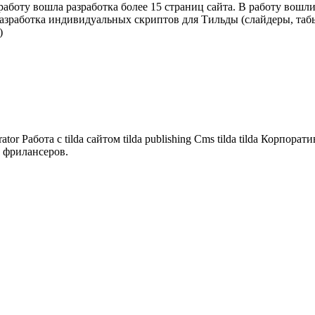
аботу вошла разработка более 15 страниц сайта. В работу вошли
- Разработка индивидуальных скриптов для Тильды (слайдеры, таб
)
rator
Работа с tilda сайтом
tilda publishing
Сms tilda
tilda
Корпорати
 фрилансеров.