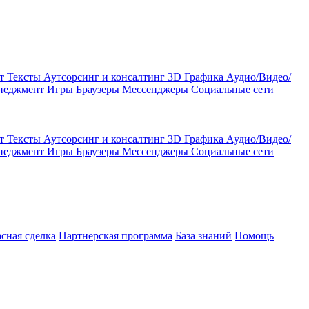
кт
Тексты
Аутсорсинг и консалтинг
3D Графика
Аудио/Видео/
енеджмент
Игры
Браузеры
Мессенджеры
Социальные сети
кт
Тексты
Аутсорсинг и консалтинг
3D Графика
Аудио/Видео/
енеджмент
Игры
Браузеры
Мессенджеры
Социальные сети
асная сделка
Партнерская программа
База знаний
Помощь