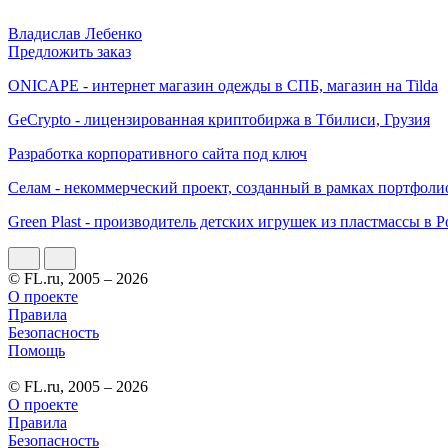
Владислав Лебенко
Предложить заказ
ONICAPE - интернет магазин одежды в СПБ, магазин на Tilda
GeCrypto - лицензированная криптобиржа в Тбилиси, Грузия
Разработка корпоративного сайта под ключ
Селам - некоммерческий проект, созданный в рамках портфоли
Green Plast - производитель детских игрушек из пластмассы в 
© FL.ru, 2005 – 2026
О проекте
Правила
Безопасность
Помощь
© FL.ru, 2005 – 2026
О проекте
Правила
Безопасность