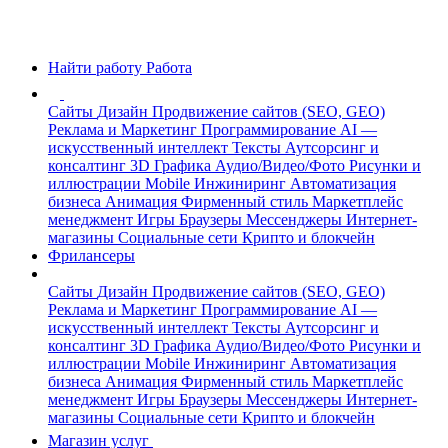
Найти работу
Работа
Сайты
Дизайн
Продвижение сайтов (SEO, GEO)
Реклама и Маркетинг
Программирование
AI —
искусственный интеллект
Тексты
Аутсорсинг и
консалтинг
3D Графика
Аудио/Видео/Фото
Рисунки и
иллюстрации
Mobile
Инжиниринг
Автоматизация
бизнеса
Анимация
Фирменный стиль
Маркетплейс
менеджмент
Игры
Браузеры
Мессенджеры
Интернет-
магазины
Социальные сети
Крипто и блокчейн
Фрилансеры
Сайты
Дизайн
Продвижение сайтов (SEO, GEO)
Реклама и Маркетинг
Программирование
AI —
искусственный интеллект
Тексты
Аутсорсинг и
консалтинг
3D Графика
Аудио/Видео/Фото
Рисунки и
иллюстрации
Mobile
Инжиниринг
Автоматизация
бизнеса
Анимация
Фирменный стиль
Маркетплейс
менеджмент
Игры
Браузеры
Мессенджеры
Интернет-
магазины
Социальные сети
Крипто и блокчейн
Магазин услуг