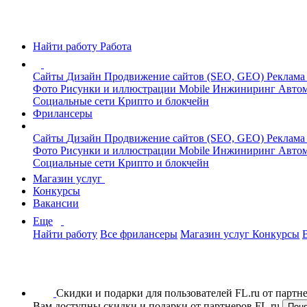
Найти работу
Работа
Сайты
Дизайн
Продвижение сайтов (SEO, GEO)
Реклама
Фото
Рисунки и иллюстрации
Mobile
Инжиниринг
Автом
Социальные сети
Крипто и блокчейн
Фрилансеры
Сайты
Дизайн
Продвижение сайтов (SEO, GEO)
Реклама
Фото
Рисунки и иллюстрации
Mobile
Инжиниринг
Автом
Социальные сети
Крипто и блокчейн
Магазин услуг
Конкурсы
Вакансии
Еще
Найти работу
Все фрилансеры
Магазин услуг
Конкурсы
Скидки и подарки для пользователей FL.ru от парт
Вам доступны скидки и подарки от партнеров FL.ru
Пон