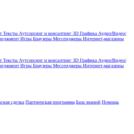
кт
Тексты
Аутсорсинг и консалтинг
3D Графика
Аудио/Видео/
енеджмент
Игры
Браузеры
Мессенджеры
Интернет-магазины
кт
Тексты
Аутсорсинг и консалтинг
3D Графика
Аудио/Видео/
енеджмент
Игры
Браузеры
Мессенджеры
Интернет-магазины
асная сделка
Партнерская программа
База знаний
Помощь