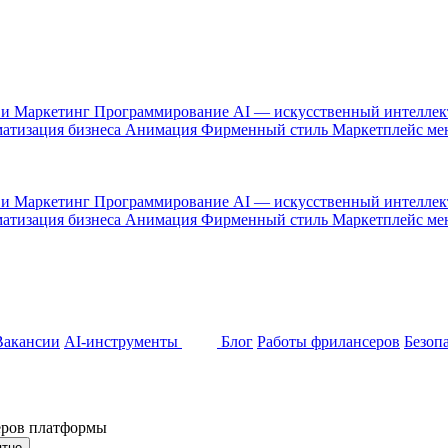
 и Маркетинг
Программирование
AI — искусственный интелле
атизация бизнеса
Анимация
Фирменный стиль
Маркетплейс м
 и Маркетинг
Программирование
AI — искусственный интелле
атизация бизнеса
Анимация
Фирменный стиль
Маркетплейс м
Вакансии
AI-инструменты
Блог
Работы фрилансеров
Безоп
неров платформы
ятно