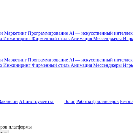
 и Маркетинг
Программирование
AI — искусственный интелле
то
Инжиниринг
Фирменный стиль
Анимация
Мессенджеры
Игр
 и Маркетинг
Программирование
AI — искусственный интелле
то
Инжиниринг
Фирменный стиль
Анимация
Мессенджеры
Игр
Вакансии
AI-инструменты
Блог
Работы фрилансеров
Безоп
неров платформы
ятно