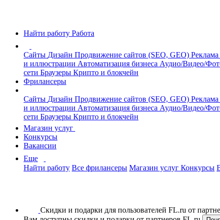
Найти работу
Работа
Сайты
Дизайн
Продвижение сайтов (SEO, GEO)
Реклама
и иллюстрации
Автоматизация бизнеса
Аудио/Видео/Фо
сети
Браузеры
Крипто и блокчейн
Фрилансеры
Сайты
Дизайн
Продвижение сайтов (SEO, GEO)
Реклама
и иллюстрации
Автоматизация бизнеса
Аудио/Видео/Фо
сети
Браузеры
Крипто и блокчейн
Магазин услуг
Конкурсы
Вакансии
Еще
Найти работу
Все фрилансеры
Магазин услуг
Конкурсы
Скидки и подарки для пользователей FL.ru от парт
Вам доступны скидки и подарки от партнеров FL.ru
Пон