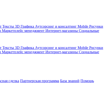
кт
Тексты
3D Графика
Аутсорсинг и консалтинг
Mobile
Рисунки
ы
Маркетплейс менеджмент
Интернет-магазины
Социальные
кт
Тексты
3D Графика
Аутсорсинг и консалтинг
Mobile
Рисунки
ы
Маркетплейс менеджмент
Интернет-магазины
Социальные
асная сделка
Партнерская программа
База знаний
Помощь