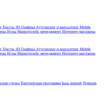
кт
Тексты
3D Графика
Аутсорсинг и консалтинг
Mobile
жеры
Игры
Маркетплейс менеджмент
Интернет-магазины
кт
Тексты
3D Графика
Аутсорсинг и консалтинг
Mobile
жеры
Игры
Маркетплейс менеджмент
Интернет-магазины
асная сделка
Партнерская программа
База знаний
Помощь