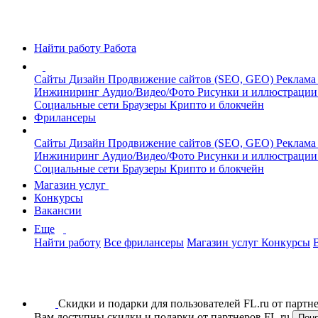
Найти работу
Работа
Сайты
Дизайн
Продвижение сайтов (SEO, GEO)
Реклама
Инжиниринг
Аудио/Видео/Фото
Рисунки и иллюстраци
Социальные сети
Браузеры
Крипто и блокчейн
Фрилансеры
Сайты
Дизайн
Продвижение сайтов (SEO, GEO)
Реклама
Инжиниринг
Аудио/Видео/Фото
Рисунки и иллюстраци
Социальные сети
Браузеры
Крипто и блокчейн
Магазин услуг
Конкурсы
Вакансии
Еще
Найти работу
Все фрилансеры
Магазин услуг
Конкурсы
Скидки и подарки для пользователей FL.ru от парт
Вам доступны скидки и подарки от партнеров FL.ru
Пон