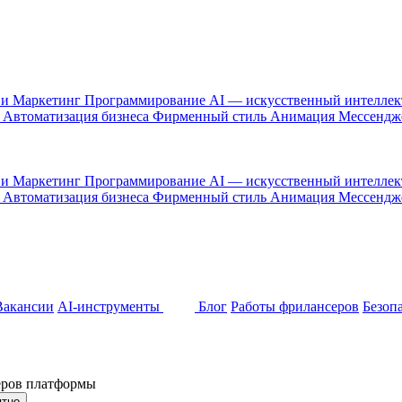
 и Маркетинг
Программирование
AI — искусственный интелле
и
Автоматизация бизнеса
Фирменный стиль
Анимация
Мессенд
 и Маркетинг
Программирование
AI — искусственный интелле
и
Автоматизация бизнеса
Фирменный стиль
Анимация
Мессенд
Вакансии
AI-инструменты
Блог
Работы фрилансеров
Безоп
неров платформы
ятно