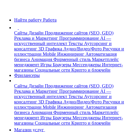
Найти работу
Работа
Сайты
Дизайн
Продвижение сайтов (SEO, GEO)
Реклама и Маркетинг
Программирование
AI —
искусственный интеллект
Тексты
Аутсорсинг и
консалтинг
3D Графика
Аудио/Видео/Фото
Рисунки и
иллюстрации
Mobile
Инжиниринг
Автоматизация
бизнеса
Анимация
Фирменный стиль
Маркетплейс
менеджмент
Игры
Браузеры
Мессенджеры
Интернет-
магазины
Социальные сети
Крипто и блокчейн
Фрилансеры
Сайты
Дизайн
Продвижение сайтов (SEO, GEO)
Реклама и Маркетинг
Программирование
AI —
искусственный интеллект
Тексты
Аутсорсинг и
консалтинг
3D Графика
Аудио/Видео/Фото
Рисунки и
иллюстрации
Mobile
Инжиниринг
Автоматизация
бизнеса
Анимация
Фирменный стиль
Маркетплейс
менеджмент
Игры
Браузеры
Мессенджеры
Интернет-
магазины
Социальные сети
Крипто и блокчейн
Магазин услуг