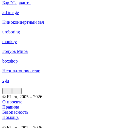
Бар "Сервант"
2d image
Киноконцертный зал
uroboring
monkey
Голубь Мира
boxshop
Неоплатоново тело
vga
© FL.ru, 2005 – 2026
О проекте
Правила
Безопасность
Помощь
© FL.ru, 2005 – 2026