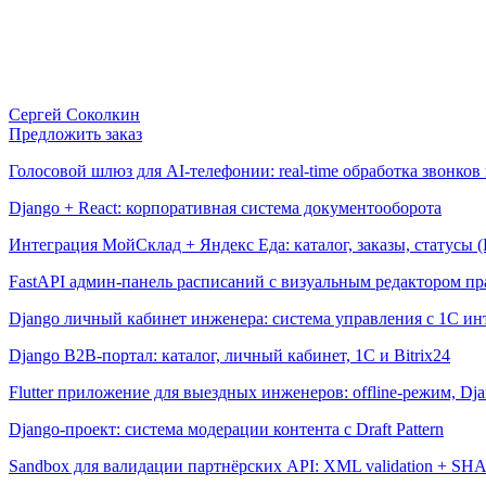
Сергей Соколкин
Предложить заказ
Голосовой шлюз для AI-телефонии: real-time обработка звонков 
Django + React: корпоративная система документооборота
Интеграция МойСклад + Яндекс Еда: каталог, заказы, статусы (P
FastAPI админ-панель расписаний с визуальным редактором п
Django личный кабинет инженера: система управления с 1С и
Django B2B-портал: каталог, личный кабинет, 1С и Bitrix24
Flutter приложение для выездных инженеров: offline-режим, D
Django-проект: система модерации контента с Draft Pattern
Sandbox для валидации партнёрских API: XML validation + SHA-