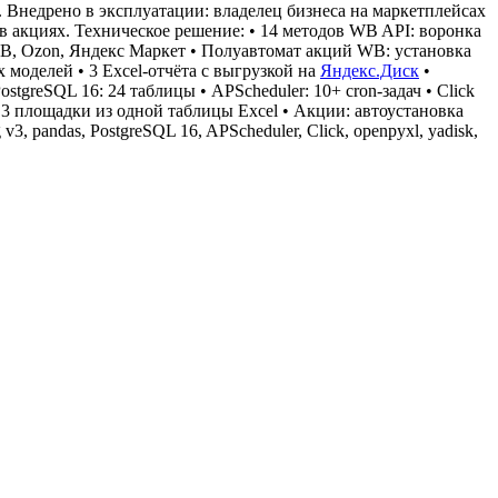
 Внедрено в эксплуатации: владелец бизнеса на маркетплейсах
 в акциях. Техническое решение: • 14 методов WB API: воронка
WB, Ozon, Яндекс Маркет • Полуавтомат акций WB: установка
 моделей • 3 Excel-отчёта с выгрузкой на
Яндекс.Диск
•
 PostgreSQL 16: 24 таблицы • APScheduler: 10+ cron-задач • Click
: 3 площадки из одной таблицы Excel • Акции: автоустановка
 v3, pandas, PostgreSQL 16, APScheduler, Click, openpyxl, yadisk,