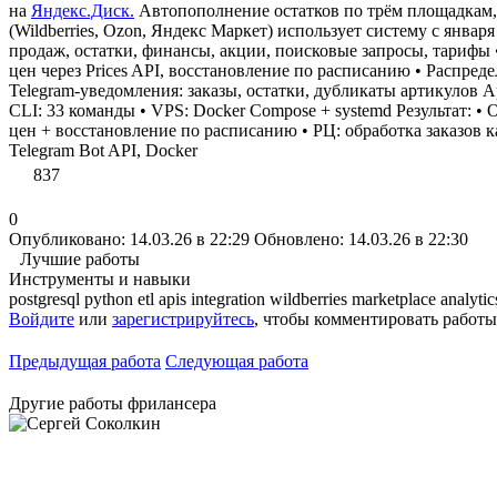
на
Яндекс.Диск.
Автопополнение остатков по трём площадкам, 
(Wildberries, Ozon, Яндекс Маркет) использует систему с янва
продаж, остатки, финансы, акции, поисковые запросы, тарифы
цен через Prices API, восстановление по расписанию • Распред
Telegram-уведомления: заказы, остатки, дубликаты артикулов А
CLI: 33 команды • VPS: Docker Compose + systemd Результат: •
цен + восстановление по расписанию • РЦ: обработка заказов 
Telegram Bot API, Docker
837
0
Опубликовано: 14.03.26 в 22:29
Обновлено: 14.03.26 в 22:30
Лучшие работы
Инструменты и навыки
postgresql
python
etl
apis
integration
wildberries
marketplace
analyti
Войдите
или
зарегистрируйтесь
, чтобы комментировать работы
Предыдущая работа
Следующая работа
Другие работы фрилансера