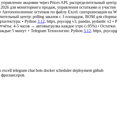
управление акциями через Prices API, распределительный центр.
ря 2026 для мониторинга продаж, управления остатками и участия
 • Автопополнение остатков по файлу Excel: синхронизация на 
елительный центр: polling заказов с 3 площадок, BOM для сборных
рхитектура: • Python
3.12,
httpx, psycopg v3, pandas, pydantic v2 •
 Отчёты: 4-5 часов → автовыгрузка каждое утро (↓95%) • Остатки
каждые 5 минут + Telegram Технологии: Python
3.12,
httpx, psycopg
cs
excell
telegram
chat bots
docker
scheduler
deployment
github
 фрилансеров.