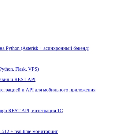
на Python (Asterisk + асинхронный бэкенд)
ython, Flask, VPS)
равил и REST API
нтеграцией и API для мобильного приложения
jango REST API, интеграция 1С
512 + real-time мониторинг