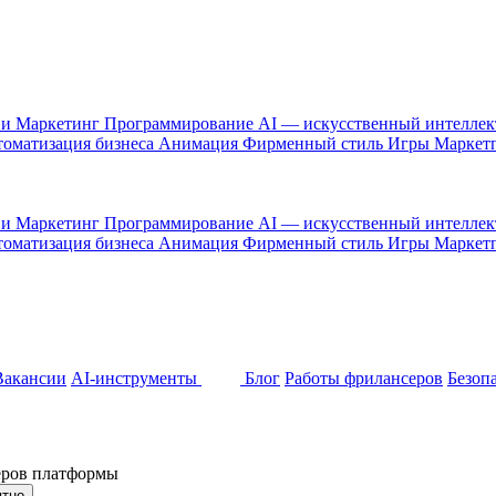
 и Маркетинг
Программирование
AI — искусственный интелле
оматизация бизнеса
Анимация
Фирменный стиль
Игры
Маркет
 и Маркетинг
Программирование
AI — искусственный интелле
оматизация бизнеса
Анимация
Фирменный стиль
Игры
Маркет
Вакансии
AI-инструменты
Блог
Работы фрилансеров
Безоп
неров платформы
ятно