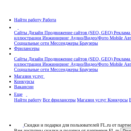
Найти работу
Работа
Сайты
Дизайн
Продвижение сайтов (SEO, GEO)
Реклама
иллюстрации
Инжиниринг
Аудио/Видео/Фото
Mobile
Авт
Социальные сети
Мессенджеры
Браузеры
Фрилансеры
Сайты
Дизайн
Продвижение сайтов (SEO, GEO)
Реклама
иллюстрации
Инжиниринг
Аудио/Видео/Фото
Mobile
Авт
Социальные сети
Мессенджеры
Браузеры
Магазин услуг
Конкурсы
Вакансии
Еще
Найти работу
Все фрилансеры
Магазин услуг
Конкурсы
Скидки и подарки для пользователей FL.ru от парт
Вам доступны скидки и подарки от партнеров FL.ru
Пон