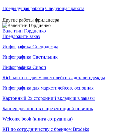
Предыдущая работа
Следующая работа
Другие работы фрилансера
Валентин Гордиенко
Предложить заказ
Инфографика Спецодежда
Инфографика Светильник
Инфографика Сироп
Rich контент для маркетплейсов - детали одежды
Инфографика для маркетплейсов, основная
Картонный 2х сторонний вкладыш в заказы
Баннер для постов с презентацией новинок
Welcome book (книга сотрудника)
КП по сотрудничеству с брендом Brodeks