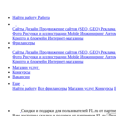
Найти работу
Работа
Сайты
Дизайн
Продвижение сайтов (SEO, GEO)
Реклама
Фото
Рисунки и иллюстрации
Mobile
Инжиниринг
Автом
Крипто и блокчейн
Интернет-магазины
Фрилансеры
Сайты
Дизайн
Продвижение сайтов (SEO, GEO)
Реклама
Фото
Рисунки и иллюстрации
Mobile
Инжиниринг
Автом
Крипто и блокчейн
Интернет-магазины
Магазин услуг
Конкурсы
Вакансии
Еще
Найти работу
Все фрилансеры
Магазин услуг
Конкурсы
Скидки и подарки для пользователей FL.ru от парт
Вам доступны скидки и подарки от партнеров FL.ru
Пон