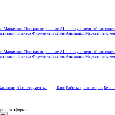
 и Маркетинг
Программирование
AI — искусственный интелле
атизация бизнеса
Фирменный стиль
Анимация
Маркетплейс м
 и Маркетинг
Программирование
AI — искусственный интелле
атизация бизнеса
Фирменный стиль
Анимация
Маркетплейс м
Вакансии
AI-инструменты
Блог
Работы фрилансеров
Безоп
неров платформы
ятно