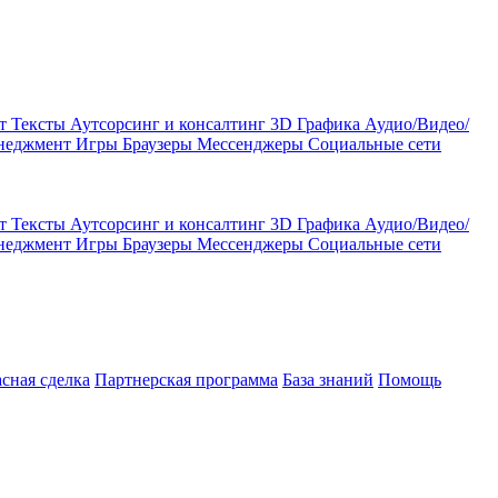
кт
Тексты
Аутсорсинг и консалтинг
3D Графика
Аудио/Видео/
енеджмент
Игры
Браузеры
Мессенджеры
Социальные сети
кт
Тексты
Аутсорсинг и консалтинг
3D Графика
Аудио/Видео/
енеджмент
Игры
Браузеры
Мессенджеры
Социальные сети
асная сделка
Партнерская программа
База знаний
Помощь