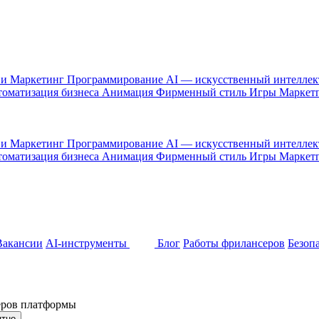
 и Маркетинг
Программирование
AI — искусственный интелле
оматизация бизнеса
Анимация
Фирменный стиль
Игры
Маркет
 и Маркетинг
Программирование
AI — искусственный интелле
оматизация бизнеса
Анимация
Фирменный стиль
Игры
Маркет
Вакансии
AI-инструменты
Блог
Работы фрилансеров
Безоп
неров платформы
ятно