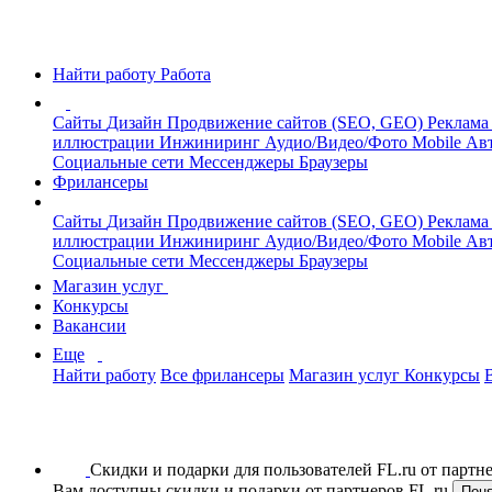
Найти работу
Работа
Сайты
Дизайн
Продвижение сайтов (SEO, GEO)
Реклама
иллюстрации
Инжиниринг
Аудио/Видео/Фото
Mobile
Авт
Социальные сети
Мессенджеры
Браузеры
Фрилансеры
Сайты
Дизайн
Продвижение сайтов (SEO, GEO)
Реклама
иллюстрации
Инжиниринг
Аудио/Видео/Фото
Mobile
Авт
Социальные сети
Мессенджеры
Браузеры
Магазин услуг
Конкурсы
Вакансии
Еще
Найти работу
Все фрилансеры
Магазин услуг
Конкурсы
Скидки и подарки для пользователей FL.ru от парт
Вам доступны скидки и подарки от партнеров FL.ru
Пон