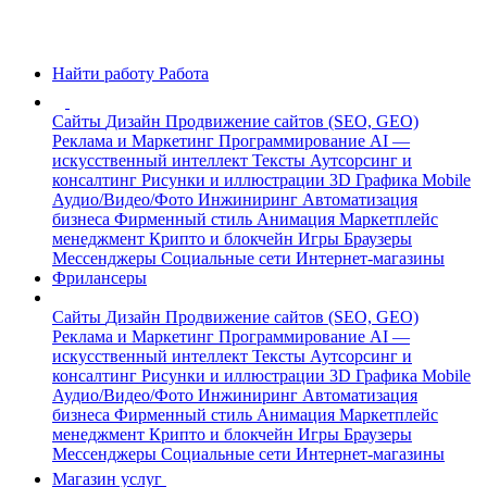
Найти работу
Работа
Сайты
Дизайн
Продвижение сайтов (SEO, GEO)
Реклама и Маркетинг
Программирование
AI —
искусственный интеллект
Тексты
Аутсорсинг и
консалтинг
Рисунки и иллюстрации
3D Графика
Mobile
Аудио/Видео/Фото
Инжиниринг
Автоматизация
бизнеса
Фирменный стиль
Анимация
Маркетплейс
менеджмент
Крипто и блокчейн
Игры
Браузеры
Мессенджеры
Социальные сети
Интернет-магазины
Фрилансеры
Сайты
Дизайн
Продвижение сайтов (SEO, GEO)
Реклама и Маркетинг
Программирование
AI —
искусственный интеллект
Тексты
Аутсорсинг и
консалтинг
Рисунки и иллюстрации
3D Графика
Mobile
Аудио/Видео/Фото
Инжиниринг
Автоматизация
бизнеса
Фирменный стиль
Анимация
Маркетплейс
менеджмент
Крипто и блокчейн
Игры
Браузеры
Мессенджеры
Социальные сети
Интернет-магазины
Магазин услуг