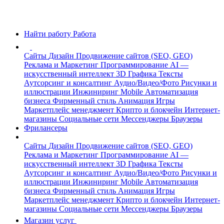
Найти работу
Работа
Сайты
Дизайн
Продвижение сайтов (SEO, GEO)
Реклама и Маркетинг
Программирование
AI —
искусственный интеллект
3D Графика
Тексты
Аутсорсинг и консалтинг
Аудио/Видео/Фото
Рисунки и
иллюстрации
Инжиниринг
Mobile
Автоматизация
бизнеса
Фирменный стиль
Анимация
Игры
Маркетплейс менеджмент
Крипто и блокчейн
Интернет-
магазины
Социальные сети
Мессенджеры
Браузеры
Фрилансеры
Сайты
Дизайн
Продвижение сайтов (SEO, GEO)
Реклама и Маркетинг
Программирование
AI —
искусственный интеллект
3D Графика
Тексты
Аутсорсинг и консалтинг
Аудио/Видео/Фото
Рисунки и
иллюстрации
Инжиниринг
Mobile
Автоматизация
бизнеса
Фирменный стиль
Анимация
Игры
Маркетплейс менеджмент
Крипто и блокчейн
Интернет-
магазины
Социальные сети
Мессенджеры
Браузеры
Магазин услуг