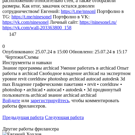
расположению относительно стен, а также отобразили
размеры. Как итог, заказчик остался доволен
сотрудничеством! Евгений:
https://t.me/nnsonl
Портфолио в
TG:
https://t.me/ninesonel
Портфолио в VK:
https://vk.com/ninesonel
Личный сайт:
https://ninesonel.ru/
https://vk.com/wall-203363800_158
147
0
Опубликовано: 25.07.24 в 15:00
Обновлено: 25.07.24 в 15:17
Чертежи/Схемы
Инструменты и навыки
Знание программы archicad
Умение работать в archicad
Опыт
работы в archicad
Свободное владение archicad на экспертном
уровне
revit coreldraw photoshop archicad autocad autodesk 3d
max
Владение графическими пакетами • revit • coreldraw •
photoshop • archicad • autocad • autodesk • 3d
продвинутый
пользователь archicad
знание archicad
archicad
Войдите
или
зарегистрируйтесь
, чтобы комментировать
работы фрилансеров.
Предыдущая работа
Следующая работа
Другие работы фрилансера