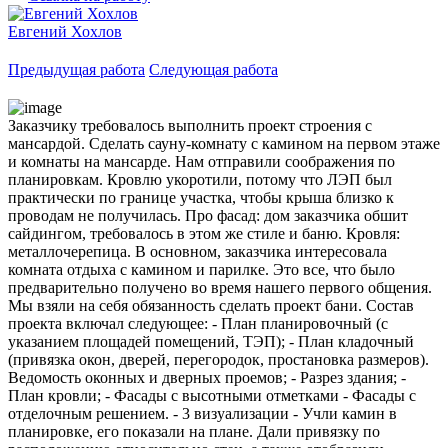
Евгений Хохлов
Предыдущая работа
Следующая работа
Заказчику требовалось выполнить проект строения с
мансардой. Сделать сауну-комнату с камином на первом этаже
и комнаты на мансарде. Нам отправили соображения по
планировкам. Кровлю укоротили, потому что ЛЭП был
практически по границе участка, чтобы крыша близко к
проводам не получилась. Про фасад: дом заказчика обшит
сайдингом, требовалось в этом же стиле и баню. Кровля:
металлочерепица. В основном, заказчика интересовала
комната отдыха с камином и парилке. Это все, что было
предварительно получено во время нашего первого общения.
Мы взяли на себя обязанность сделать проект бани. Состав
проекта включал следующее: - План планировочный (с
указанием площадей помещений, ТЭП); - План кладочный
(привязка окон, дверей, перегородок, простановка размеров).
Ведомость оконных и дверных проемов; - Разрез здания; -
План кровли; - Фасады с высотными отметками - Фасады с
отделочным решением. - 3 визуализации - Учли камин в
планировке, его показали на плане. Дали привязку по