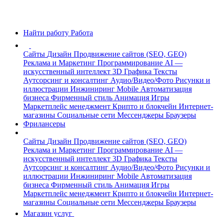
Найти работу
Работа
Сайты
Дизайн
Продвижение сайтов (SEO, GEO)
Реклама и Маркетинг
Программирование
AI —
искусственный интеллект
3D Графика
Тексты
Аутсорсинг и консалтинг
Аудио/Видео/Фото
Рисунки и
иллюстрации
Инжиниринг
Mobile
Автоматизация
бизнеса
Фирменный стиль
Анимация
Игры
Маркетплейс менеджмент
Крипто и блокчейн
Интернет-
магазины
Социальные сети
Мессенджеры
Браузеры
Фрилансеры
Сайты
Дизайн
Продвижение сайтов (SEO, GEO)
Реклама и Маркетинг
Программирование
AI —
искусственный интеллект
3D Графика
Тексты
Аутсорсинг и консалтинг
Аудио/Видео/Фото
Рисунки и
иллюстрации
Инжиниринг
Mobile
Автоматизация
бизнеса
Фирменный стиль
Анимация
Игры
Маркетплейс менеджмент
Крипто и блокчейн
Интернет-
магазины
Социальные сети
Мессенджеры
Браузеры
Магазин услуг