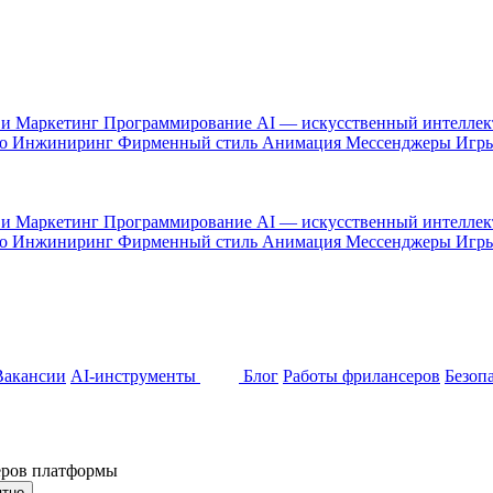
 и Маркетинг
Программирование
AI — искусственный интелле
то
Инжиниринг
Фирменный стиль
Анимация
Мессенджеры
Игр
 и Маркетинг
Программирование
AI — искусственный интелле
то
Инжиниринг
Фирменный стиль
Анимация
Мессенджеры
Игр
Вакансии
AI-инструменты
Блог
Работы фрилансеров
Безоп
неров платформы
ятно