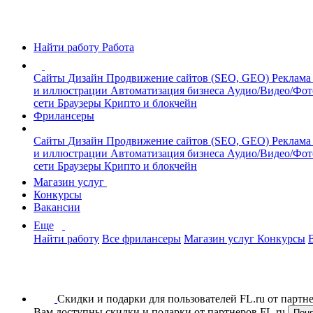
Найти работу
Работа
Сайты
Дизайн
Продвижение сайтов (SEO, GEO)
Реклама
и иллюстрации
Автоматизация бизнеса
Аудио/Видео/Фо
сети
Браузеры
Крипто и блокчейн
Фрилансеры
Сайты
Дизайн
Продвижение сайтов (SEO, GEO)
Реклама
и иллюстрации
Автоматизация бизнеса
Аудио/Видео/Фо
сети
Браузеры
Крипто и блокчейн
Магазин услуг
Конкурсы
Вакансии
Еще
Найти работу
Все фрилансеры
Магазин услуг
Конкурсы
Скидки и подарки для пользователей FL.ru от парт
Вам доступны скидки и подарки от партнеров FL.ru
Пон