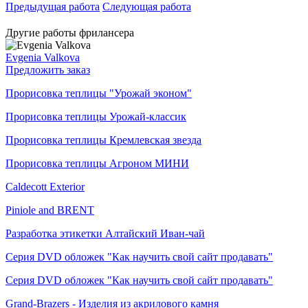
Предыдущая работа
Следующая работа
Другие работы фрилансера
Evgenia Valkova
Предложить заказ
Прорисовка теплицы "Урожай эконом"
Прорисовка теплицы Урожай-классик
Прорисовка теплицы Кремлевская звезда
Прорисовка теплицы Агроном МИНИ
Caldecott Exterior
Piniole and BRENT
Разработка этикетки Алтайский Иван-чай
Серия DVD обложек "Как научить свой сайт продавать"
Серия DVD обложек "Как научить свой сайт продавать"
Grand-Brazers - Изделия из акрилового камня