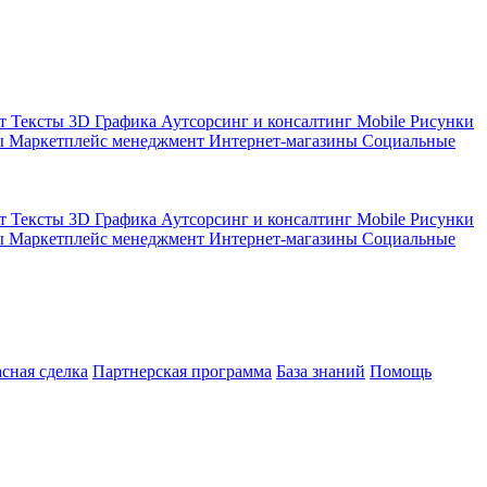
кт
Тексты
3D Графика
Аутсорсинг и консалтинг
Mobile
Рисунки
ы
Маркетплейс менеджмент
Интернет-магазины
Социальные
кт
Тексты
3D Графика
Аутсорсинг и консалтинг
Mobile
Рисунки
ы
Маркетплейс менеджмент
Интернет-магазины
Социальные
асная сделка
Партнерская программа
База знаний
Помощь