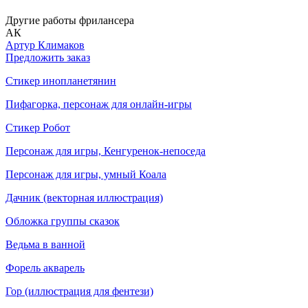
Другие работы фрилансера
АК
Артур Климаков
Предложить заказ
Стикер инопланетянин
Пифагорка, персонаж для онлайн-игры
Стикер Робот
Персонаж для игры, Кенгуренок-непоседа
Персонаж для игры, умный Коала
Дачник (векторная иллюстрация)
Обложка группы сказок
Ведьма в ванной
Форель акварель
Гор (иллюстрация для фентези)