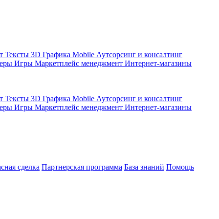
кт
Тексты
3D Графика
Mobile
Аутсорсинг и консалтинг
жеры
Игры
Маркетплейс менеджмент
Интернет-магазины
кт
Тексты
3D Графика
Mobile
Аутсорсинг и консалтинг
жеры
Игры
Маркетплейс менеджмент
Интернет-магазины
асная сделка
Партнерская программа
База знаний
Помощь