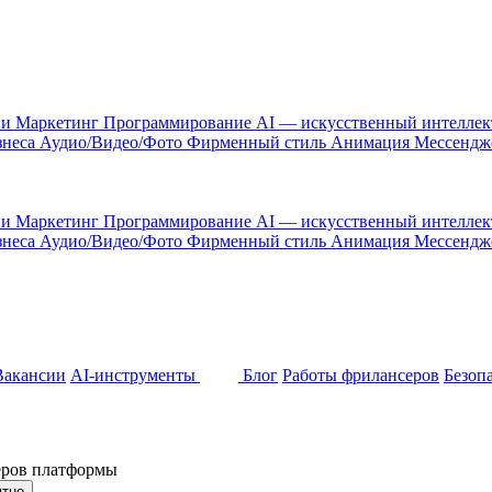
 и Маркетинг
Программирование
AI — искусственный интелле
знеса
Аудио/Видео/Фото
Фирменный стиль
Анимация
Мессенд
 и Маркетинг
Программирование
AI — искусственный интелле
знеса
Аудио/Видео/Фото
Фирменный стиль
Анимация
Мессенд
Вакансии
AI-инструменты
Блог
Работы фрилансеров
Безоп
неров платформы
ятно