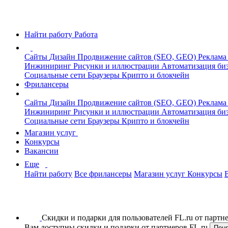
Найти работу
Работа
Сайты
Дизайн
Продвижение сайтов (SEO, GEO)
Реклама
Инжиниринг
Рисунки и иллюстрации
Автоматизация би
Социальные сети
Браузеры
Крипто и блокчейн
Фрилансеры
Сайты
Дизайн
Продвижение сайтов (SEO, GEO)
Реклама
Инжиниринг
Рисунки и иллюстрации
Автоматизация би
Социальные сети
Браузеры
Крипто и блокчейн
Магазин услуг
Конкурсы
Вакансии
Еще
Найти работу
Все фрилансеры
Магазин услуг
Конкурсы
Скидки и подарки для пользователей FL.ru от парт
Вам доступны скидки и подарки от партнеров FL.ru
Пон