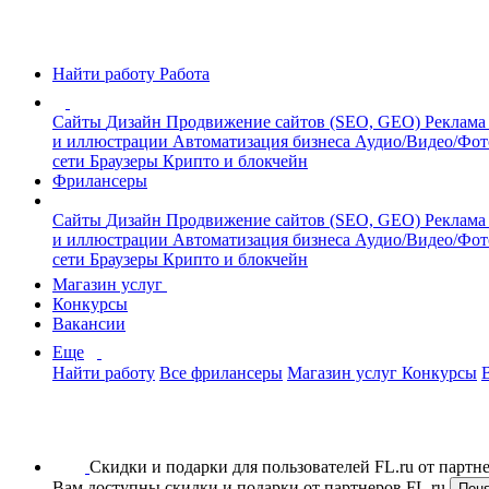
Найти работу
Работа
Сайты
Дизайн
Продвижение сайтов (SEO, GEO)
Реклама
и иллюстрации
Автоматизация бизнеса
Аудио/Видео/Фо
сети
Браузеры
Крипто и блокчейн
Фрилансеры
Сайты
Дизайн
Продвижение сайтов (SEO, GEO)
Реклама
и иллюстрации
Автоматизация бизнеса
Аудио/Видео/Фо
сети
Браузеры
Крипто и блокчейн
Магазин услуг
Конкурсы
Вакансии
Еще
Найти работу
Все фрилансеры
Магазин услуг
Конкурсы
Скидки и подарки для пользователей FL.ru от парт
Вам доступны скидки и подарки от партнеров FL.ru
Пон