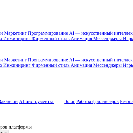
 и Маркетинг
Программирование
AI — искусственный интелле
то
Инжиниринг
Фирменный стиль
Анимация
Мессенджеры
Игр
 и Маркетинг
Программирование
AI — искусственный интелле
то
Инжиниринг
Фирменный стиль
Анимация
Мессенджеры
Игр
Вакансии
AI-инструменты
Блог
Работы фрилансеров
Безоп
неров платформы
ятно