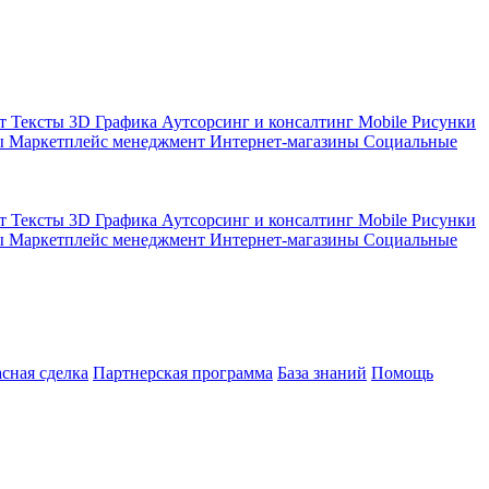
кт
Тексты
3D Графика
Аутсорсинг и консалтинг
Mobile
Рисунки
ы
Маркетплейс менеджмент
Интернет-магазины
Социальные
кт
Тексты
3D Графика
Аутсорсинг и консалтинг
Mobile
Рисунки
ы
Маркетплейс менеджмент
Интернет-магазины
Социальные
асная сделка
Партнерская программа
База знаний
Помощь