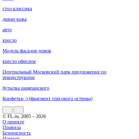
стол классика
диван кожа
авто
кресло
Модель фасадов домов
кресло офисное
Центральный Московский парк предложение по
реконструкции
бутылка шампанского
Конфетки :) (фрагмент торгового острова)
© FL.ru, 2005 – 2026
О проекте
Правила
Безопасность
Помощь