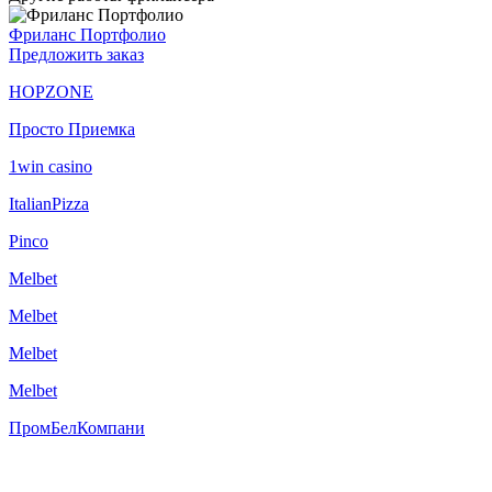
Фриланс Портфолио
Предложить заказ
HOPZONE
Просто Приемка
1win casino
ItalianPizza
Pinco
Melbet
Melbet
Melbet
Melbet
ПромБелКомпани