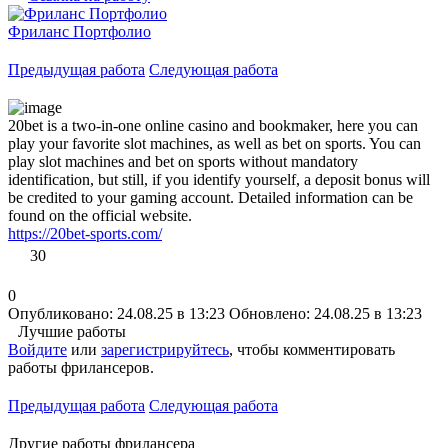
Фриланс Портфолио
Предыдущая работа
Следующая работа
20bet is a two-in-one online casino and bookmaker, here you can
play your favorite slot machines, as well as bet on sports. You can
play slot machines and bet on sports without mandatory
identification, but still, if you identify yourself, a deposit bonus will
be credited to your gaming account. Detailed information can be
found on the official website.
https://20bet-sports.com/
30
0
Опубликовано: 24.08.25 в 13:23
Обновлено: 24.08.25 в 13:23
Лучшие работы
Войдите
или
зарегистрируйтесь
, чтобы комментировать
работы фрилансеров.
Предыдущая работа
Следующая работа
Другие работы фрилансера