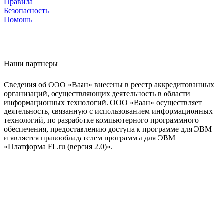
Правила
Безопасность
Помощь
Наши партнеры
Сведения об ООО «Ваан» внесены в реестр аккредитованных
организаций, осуществляющих деятельность в области
информационных технологий. ООО «Ваан» осуществляет
деятельность, связанную с использованием информационных
технологий, по разработке компьютерного программного
обеспечения, предоставлению доступа к программе для ЭВМ
и является правообладателем программы для ЭВМ
«Платформа FL.ru (версия 2.0)».