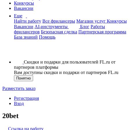
Конкурсы
Вакансии
Еще
Найти работу
Все фрилансеры
Магазин услуг
Конкурсы
Вакансии
AI-инструменты
Блог
Работы
фрилансеров
Безопасная сделка
Партнерская программа
База знаний
Помощь
Скидки и подарки для пользователей FL.ru от
партнеров платформы
Вам доступны скидки и подарки от партнеров FL.ru
Понятно
Разместить заказ
Регистрация
Вход
20bet
Ссылка на работу