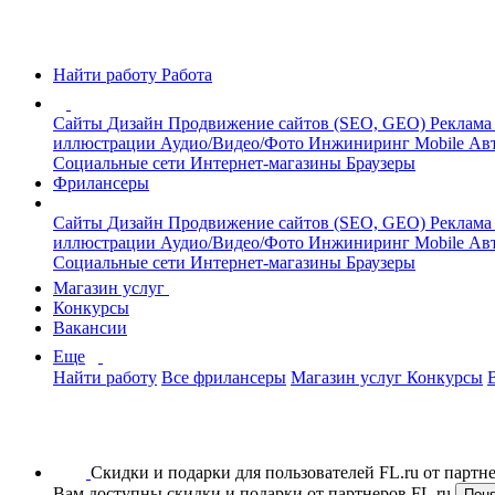
Найти работу
Работа
Сайты
Дизайн
Продвижение сайтов (SEO, GEO)
Реклама
иллюстрации
Аудио/Видео/Фото
Инжиниринг
Mobile
Авт
Социальные сети
Интернет-магазины
Браузеры
Фрилансеры
Сайты
Дизайн
Продвижение сайтов (SEO, GEO)
Реклама
иллюстрации
Аудио/Видео/Фото
Инжиниринг
Mobile
Авт
Социальные сети
Интернет-магазины
Браузеры
Магазин услуг
Конкурсы
Вакансии
Еще
Найти работу
Все фрилансеры
Магазин услуг
Конкурсы
Скидки и подарки для пользователей FL.ru от парт
Вам доступны скидки и подарки от партнеров FL.ru
Пон