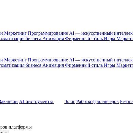
 и Маркетинг
Программирование
AI — искусственный интелле
оматизация бизнеса
Анимация
Фирменный стиль
Игры
Маркет
 и Маркетинг
Программирование
AI — искусственный интелле
оматизация бизнеса
Анимация
Фирменный стиль
Игры
Маркет
Вакансии
AI-инструменты
Блог
Работы фрилансеров
Безоп
неров платформы
ятно