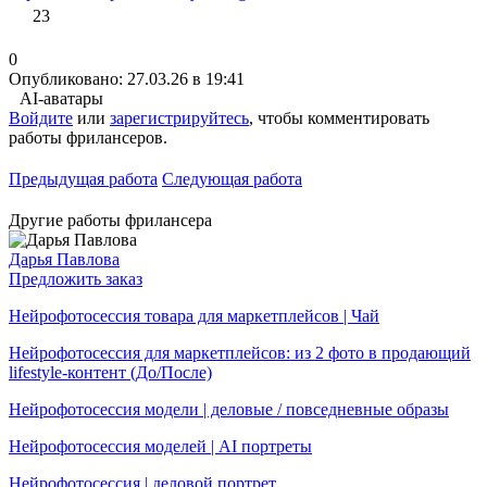
23
0
Опубликовано: 27.03.26 в 19:41
AI-аватары
Войдите
или
зарегистрируйтесь
, чтобы комментировать
работы фрилансеров.
Предыдущая работа
Следующая работа
Другие работы фрилансера
Дарья Павлова
Предложить заказ
Нейрофотосессия товара для маркетплейсов | Чай
Нейрофотосессия для маркетплейсов: из 2 фото в продающий
lifestyle-контент (До/После)
Нейрофотосессия модели | деловые / повседневные образы
Нейрофотосессия моделей | AI портреты
Нейрофотосессия | деловой портрет