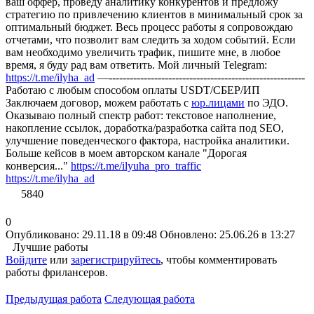
ваш оффер, проведу аналитику конкурентов и предложу
стратегию по привлечению клиентов в минимальный срок за
оптимальный бюджет. Весь процесс работы я сопровождаю
отчетами, что позволит вам следить за ходом событий. Если
вам необходимо увеличить трафик, пишите мне, в любое
время, я буду рад вам ответить. Мой личный Telegram:
https://t.me/ilyha_ad
—--------------------------------------------------------
Работаю с любым способом оплаты USDT/CБЕР/ИП
Заключаем договор, можем работать с
юр.лицами
по ЭДО.
Оказываю полный спектр работ: текстовое наполнение,
накопление ссылок, доработка/разработка сайта под SEO,
улучшение поведенческого фактора, настройка аналитики.
Больше кейсов в моем авторском канале "Дорогая
конверсия..."
https://t.me/ilyuha_pro_traffic
https://t.me/ilyha_ad
5840
0
Опубликовано: 29.11.18 в 09:48
Обновлено: 25.06.26 в 13:27
Лучшие работы
Войдите
или
зарегистрируйтесь
, чтобы комментировать
работы фрилансеров.
Предыдущая работа
Следующая работа