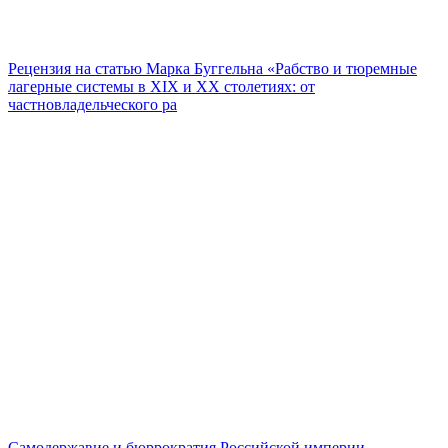
Рецензия на статью Марка Буггельна «Рабство и тюремные
лагерные системы в XIX и XX столетиях: от
частновладельческого ра
Самодержавие и бюррократия Российской империи