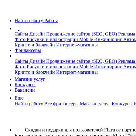
Найти работу
Работа
Сайты
Дизайн
Продвижение сайтов (SEO, GEO)
Реклама
Фото
Рисунки и иллюстрации
Mobile
Инжиниринг
Автом
Крипто и блокчейн
Интернет-магазины
Фрилансеры
Сайты
Дизайн
Продвижение сайтов (SEO, GEO)
Реклама
Фото
Рисунки и иллюстрации
Mobile
Инжиниринг
Автом
Крипто и блокчейн
Интернет-магазины
Магазин услуг
Конкурсы
Вакансии
Еще
Найти работу
Все фрилансеры
Магазин услуг
Конкурсы
Скидки и подарки для пользователей FL.ru от парт
Вам доступны скидки и подарки от партнеров FL.ru
Пон