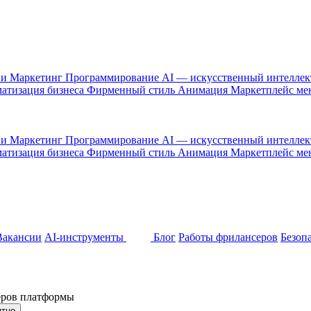
 и Маркетинг
Программирование
AI — искусственный интелле
атизация бизнеса
Фирменный стиль
Анимация
Маркетплейс м
 и Маркетинг
Программирование
AI — искусственный интелле
атизация бизнеса
Фирменный стиль
Анимация
Маркетплейс м
Вакансии
AI-инструменты
Блог
Работы фрилансеров
Безоп
неров платформы
ятно