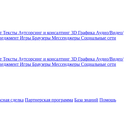
кт
Тексты
Аутсорсинг и консалтинг
3D Графика
Аудио/Видео/
енеджмент
Игры
Браузеры
Мессенджеры
Социальные сети
кт
Тексты
Аутсорсинг и консалтинг
3D Графика
Аудио/Видео/
енеджмент
Игры
Браузеры
Мессенджеры
Социальные сети
асная сделка
Партнерская программа
База знаний
Помощь