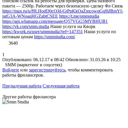
списком ссылок на репосты для проверки. Цена базового
пакета — 2500р. Работаем через безопасную сделку Фл Связь
https://max.ru/u/f9LHodD0cOJd-GtPpKkOaZmcowqGq9iJBmYf-
jatG3A-WNoaqHGZabtCSEE
https://t.me/smmstudia
https://api.whatsapp.com/message/Q57VGG5MYBHUB1
https://vk.com/smm.studia
Наши услуги на Кворк
https://kwork.ru/user/smmstudia?ref=147351
Наши услуги по
оптовым ценам
https://smmstudia.com/
3640
1
Опубликовано: 06.12.17 в 08:42
Обновлено: 31.03.26 в 10:25
SMM (маркетинг в соцсетях)
Войдите
или
зарегистрируйтесь
, чтобы комментировать
работы фрилансеров.
Предыдущая работа
Следующая работа
Другие работы фрилансера