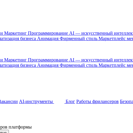
 и Маркетинг
Программирование
AI — искусственный интелле
атизация бизнеса
Анимация
Фирменный стиль
Маркетплейс м
 и Маркетинг
Программирование
AI — искусственный интелле
атизация бизнеса
Анимация
Фирменный стиль
Маркетплейс м
Вакансии
AI-инструменты
Блог
Работы фрилансеров
Безоп
неров платформы
ятно