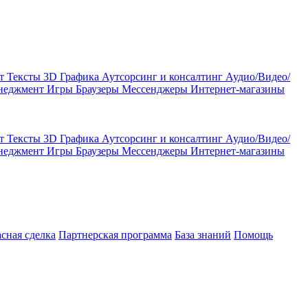
кт
Тексты
3D Графика
Аутсорсинг и консалтинг
Аудио/Видео/
енеджмент
Игры
Браузеры
Мессенджеры
Интернет-магазины
кт
Тексты
3D Графика
Аутсорсинг и консалтинг
Аудио/Видео/
енеджмент
Игры
Браузеры
Мессенджеры
Интернет-магазины
асная сделка
Партнерская программа
База знаний
Помощь