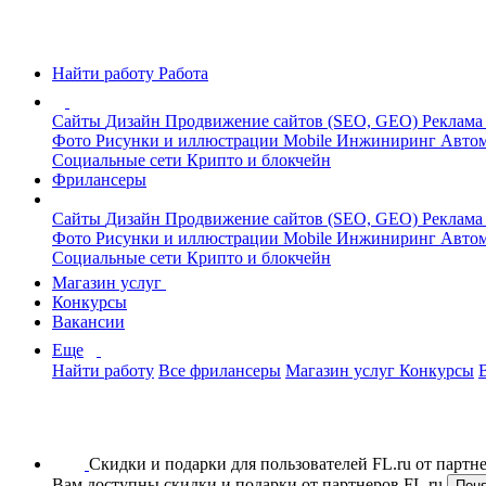
Найти работу
Работа
Сайты
Дизайн
Продвижение сайтов (SEO, GEO)
Реклама
Фото
Рисунки и иллюстрации
Mobile
Инжиниринг
Автом
Социальные сети
Крипто и блокчейн
Фрилансеры
Сайты
Дизайн
Продвижение сайтов (SEO, GEO)
Реклама
Фото
Рисунки и иллюстрации
Mobile
Инжиниринг
Автом
Социальные сети
Крипто и блокчейн
Магазин услуг
Конкурсы
Вакансии
Еще
Найти работу
Все фрилансеры
Магазин услуг
Конкурсы
Скидки и подарки для пользователей FL.ru от парт
Вам доступны скидки и подарки от партнеров FL.ru
Пон