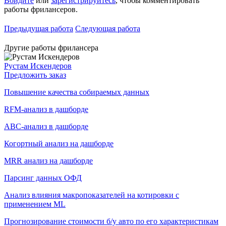
Войдите
или
зарегистрируйтесь
, чтобы комментировать
работы фрилансеров.
Предыдущая работа
Следующая работа
Другие работы фрилансера
Рустам Искендеров
Предложить заказ
Повышение качества собираемых данных
RFM-анализ в дашборде
ABC-анализ в дашборде
Когортный анализ на дашборде
MRR анализ на дашборде
Парсинг данных ОФД
Анализ влияния макропоказателей на котировки с
применением ML
Прогнозирование стоимости б/у авто по его характеристикам