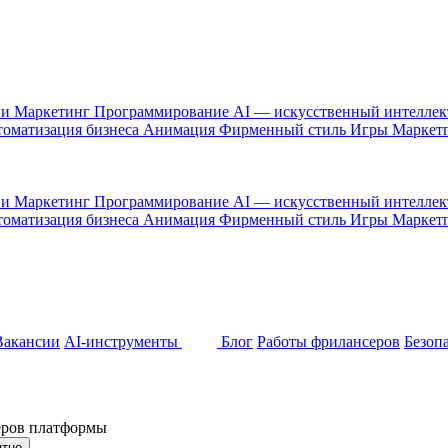
 и Маркетинг
Программирование
AI — искусственный интелле
оматизация бизнеса
Анимация
Фирменный стиль
Игры
Маркет
 и Маркетинг
Программирование
AI — искусственный интелле
оматизация бизнеса
Анимация
Фирменный стиль
Игры
Маркет
Вакансии
AI-инструменты
Блог
Работы фрилансеров
Безоп
неров платформы
ятно