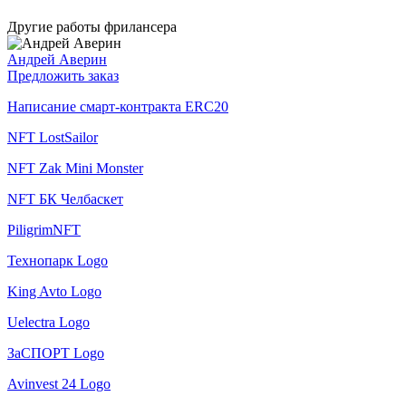
Другие работы фрилансера
Андрей Аверин
Предложить заказ
Написание смарт-контракта ERC20
NFT LostSailor
NFT Zak Mini Monster
NFT БК Челбаскет
PiligrimNFT
Технопарк Logo
King Avto Logo
Uelectra Logo
ЗаСПОРТ Logo
Avinvest 24 Logo