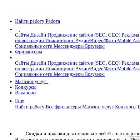
Найти работу
Работа
Сайты
Дизайн
Продвижение сайтов (SEO, GEO)
Реклама
иллюстрации
Инжиниринг
Аудио/Видео/Фото
Mobile
Авт
Социальные сети
Мессенджеры
Браузеры
Фрилансеры
Сайты
Дизайн
Продвижение сайтов (SEO, GEO)
Реклама
иллюстрации
Инжиниринг
Аудио/Видео/Фото
Mobile
Авт
Социальные сети
Мессенджеры
Браузеры
Магазин услуг
Конкурсы
Вакансии
Еще
Найти работу
Все фрилансеры
Магазин услуг
Конкурсы
Скидки и подарки для пользователей FL.ru от парт
Вам доступны скидки и подарки от партнеров FL.ru
Пон