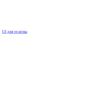
UI для vr-игры