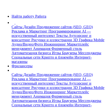
Найти работу
Работа
Сайты
Дизайн
Продвижение сайтов (SEO, GEO)
Реклама и Маркетинг
Программирование
AI —
искусственный интеллект
Тексты
Аутсорсинг и
консалтинг
Рисунки и иллюстрации
3D Графика
Mobile
Аудио/Видео/Фото
Инжиниринг
Маркетплейс
менеджмент
Анимация
Фирменный стиль
Автоматизация бизнеса
Игры
Браузеры
Мессенджеры
Социальные сети
Крипто и блокчейн
Интернет-
магазины
Фрилансеры
Сайты
Дизайн
Продвижение сайтов (SEO, GEO)
Реклама и Маркетинг
Программирование
AI —
искусственный интеллект
Тексты
Аутсорсинг и
консалтинг
Рисунки и иллюстрации
3D Графика
Mobile
Аудио/Видео/Фото
Инжиниринг
Маркетплейс
менеджмент
Анимация
Фирменный стиль
Автоматизация бизнеса
Игры
Браузеры
Мессенджеры
Социальные сети
Крипто и блокчейн
Интернет-