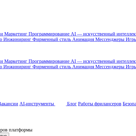
 и Маркетинг
Программирование
AI — искусственный интелле
то
Инжиниринг
Фирменный стиль
Анимация
Мессенджеры
Игр
 и Маркетинг
Программирование
AI — искусственный интелле
то
Инжиниринг
Фирменный стиль
Анимация
Мессенджеры
Игр
Вакансии
AI-инструменты
Блог
Работы фрилансеров
Безоп
неров платформы
ятно