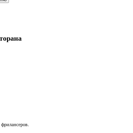
торана
 фрилансеров.