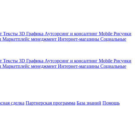
кт
Тексты
3D Графика
Аутсорсинг и консалтинг
Mobile
Рисунки
ы
Маркетплейс менеджмент
Интернет-магазины
Социальные
кт
Тексты
3D Графика
Аутсорсинг и консалтинг
Mobile
Рисунки
ы
Маркетплейс менеджмент
Интернет-магазины
Социальные
асная сделка
Партнерская программа
База знаний
Помощь