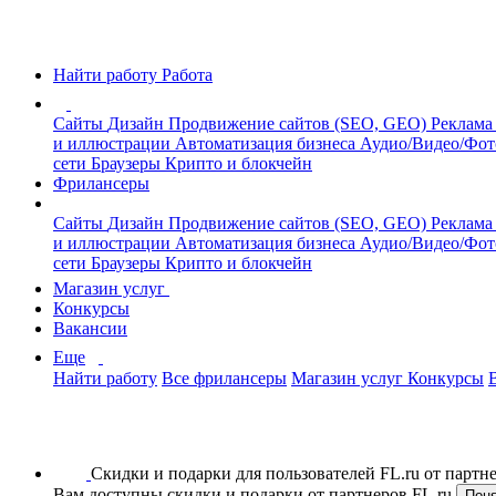
Найти работу
Работа
Сайты
Дизайн
Продвижение сайтов (SEO, GEO)
Реклама
и иллюстрации
Автоматизация бизнеса
Аудио/Видео/Фо
сети
Браузеры
Крипто и блокчейн
Фрилансеры
Сайты
Дизайн
Продвижение сайтов (SEO, GEO)
Реклама
и иллюстрации
Автоматизация бизнеса
Аудио/Видео/Фо
сети
Браузеры
Крипто и блокчейн
Магазин услуг
Конкурсы
Вакансии
Еще
Найти работу
Все фрилансеры
Магазин услуг
Конкурсы
Скидки и подарки для пользователей FL.ru от парт
Вам доступны скидки и подарки от партнеров FL.ru
Пон