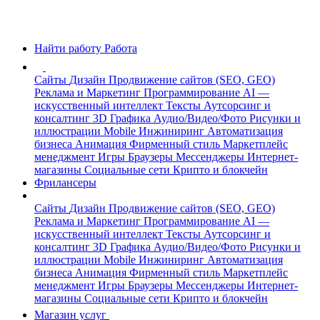
Найти работу
Работа
Сайты
Дизайн
Продвижение сайтов (SEO, GEO)
Реклама и Маркетинг
Программирование
AI —
искусственный интеллект
Тексты
Аутсорсинг и
консалтинг
3D Графика
Аудио/Видео/Фото
Рисунки и
иллюстрации
Mobile
Инжиниринг
Автоматизация
бизнеса
Анимация
Фирменный стиль
Маркетплейс
менеджмент
Игры
Браузеры
Мессенджеры
Интернет-
магазины
Социальные сети
Крипто и блокчейн
Фрилансеры
Сайты
Дизайн
Продвижение сайтов (SEO, GEO)
Реклама и Маркетинг
Программирование
AI —
искусственный интеллект
Тексты
Аутсорсинг и
консалтинг
3D Графика
Аудио/Видео/Фото
Рисунки и
иллюстрации
Mobile
Инжиниринг
Автоматизация
бизнеса
Анимация
Фирменный стиль
Маркетплейс
менеджмент
Игры
Браузеры
Мессенджеры
Интернет-
магазины
Социальные сети
Крипто и блокчейн
Магазин услуг